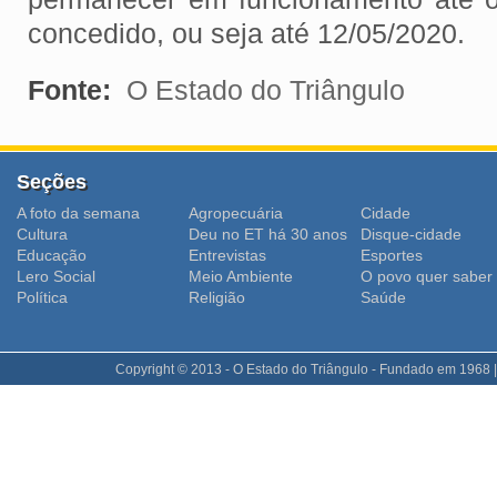
concedido, ou seja até 12/05/2020.
Fonte:
O Estado do Triângulo
Seções
A foto da semana
Agropecuária
Cidade
Cultura
Deu no ET há 30 anos
Disque-cidade
Educação
Entrevistas
Esportes
Lero Social
Meio Ambiente
O povo quer saber
Polí­tica
Religião
Saúde
Copyright © 2013 - O Estado do Triângulo - Fundado em 1968 