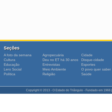
Seções
A foto da semana
Agropecuária
Cidade
Cultura
Deu no ET há 30 anos
Disque-cidade
Educação
Entrevistas
Esportes
Lero Social
Meio Ambiente
O povo quer saber
Polí­tica
Religião
Saúde
Copyright © 2013 - O Estado do Triângulo - Fundado em 1968 