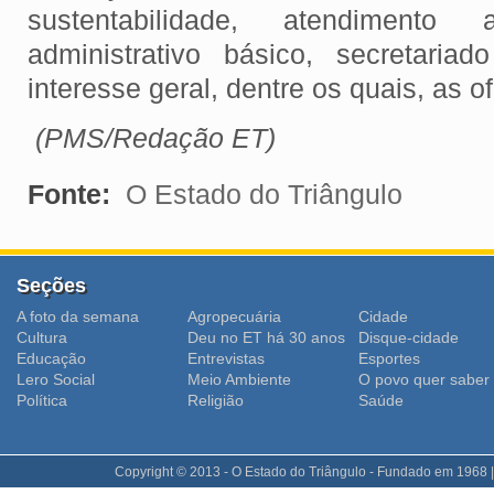
sustentabilidade, atendimento 
administrativo básico, secretari
interesse geral, dentre os quais, as o
(PMS/Redação ET)
Fonte:
O Estado do Triângulo
Seções
A foto da semana
Agropecuária
Cidade
Cultura
Deu no ET há 30 anos
Disque-cidade
Educação
Entrevistas
Esportes
Lero Social
Meio Ambiente
O povo quer saber
Polí­tica
Religião
Saúde
Copyright © 2013 - O Estado do Triângulo - Fundado em 1968 