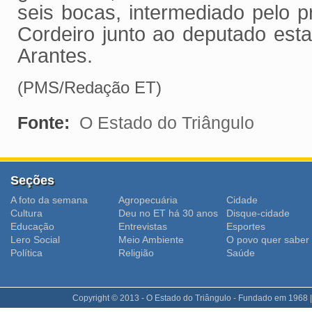
seis bocas, intermediado pelo p
Cordeiro junto ao deputado esta
Arantes.
(PMS/Redação ET)
Fonte:
O Estado do Triângulo
Seções
A foto da semana
Agropecuária
Cidade
Cultura
Deu no ET há 30 anos
Disque-cidade
Educação
Entrevistas
Esportes
Lero Social
Meio Ambiente
O povo quer saber
Polí­tica
Religião
Saúde
Copyright © 2013 - O Estado do Triângulo - Fundado em 1968 