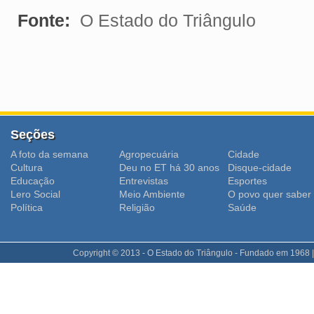
Fonte:
O Estado do Triângulo
Seções
A foto da semana
Agropecuária
Cidade
Cultura
Deu no ET há 30 anos
Disque-cidade
Educação
Entrevistas
Esportes
Lero Social
Meio Ambiente
O povo quer saber
Polí­tica
Religião
Saúde
Copyright © 2013 - O Estado do Triângulo - Fundado em 1968 