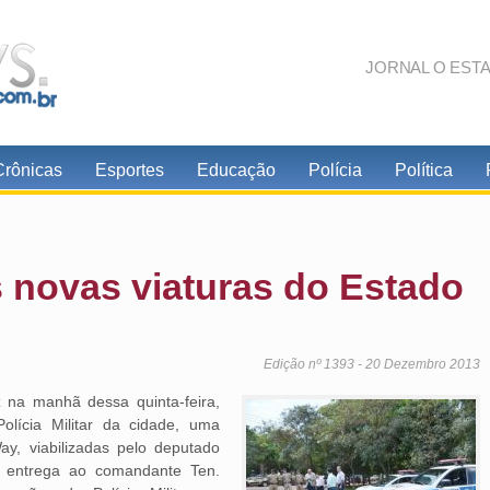
JORNAL O EST
Crônicas
Esportes
Educação
Polícia
Política
 novas viaturas do Estado
Edição nº 1393 - 20 Dezembro 2013
z na manhã dessa quinta-feira,
olícia Militar da cidade, uma
y, viabilizadas pelo deputado
a entrega ao comandante Ten.