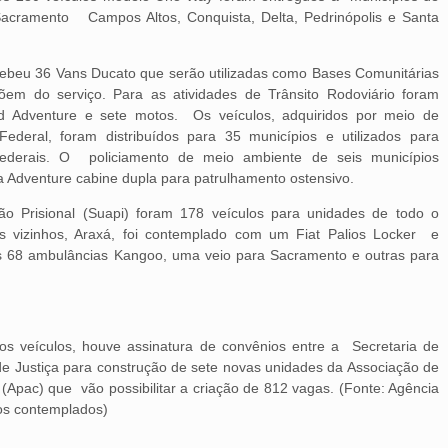
Sacramento Campos Altos, Conquista, Delta, Pedrinópolis e Santa
ecebeu 36 Vans Ducato que serão utilizadas como Bases Comunitárias
em do serviço. Para as atividades de Trânsito Rodoviário foram
d Adventure e sete motos. Os veículos, adquiridos por meio de
ederal, foram distribuídos para 35 municípios e utilizados para
 federais. O policiamento de meio ambiente de seis municípios
a Adventure cabine dupla para patrulhamento ostensivo.
ão Prisional (Suapi) foram 178 veículos para unidades de todo o
Os vizinhos, Araxá, foi contemplado com um Fiat Palios Locker e
 68 ambulâncias Kangoo, uma veio para Sacramento e outras para
 veículos, houve assinatura de convênios entre a Secretaria de
 de Justiça para construção de sete novas unidades da Associação de
(Apac) que vão possibilitar a criação de 812 vagas. (Fonte: Agência
os contemplados)