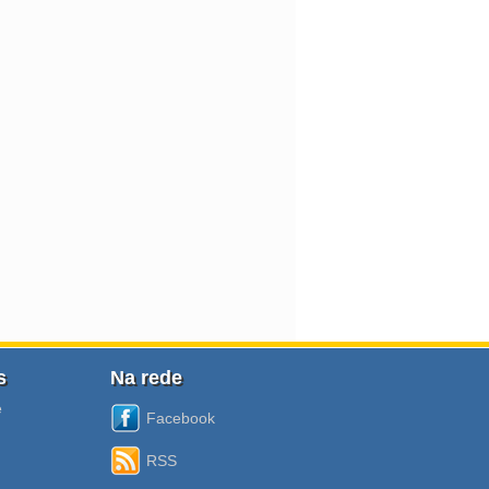
s
Na rede
e
Facebook
RSS