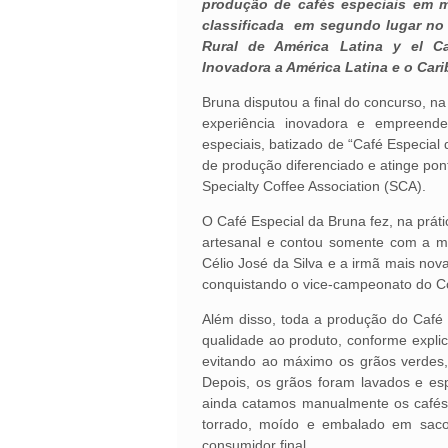
produção de cafés especiais em m
classificada em segundo lugar no 
Rural de América Latina y el Ca
Inovadora a América Latina e o Cari
Bruna disputou a final do concurso, n
experiência inovadora e empreend
especiais, batizado de “Café Especia
de produção diferenciado e atinge pont
Specialty Coffee Association (SCA).
O Café Especial da Bruna fez, na práti
artesanal e contou somente com a mã
Célio José da Silva e a irmã mais nov
conquistando o vice-campeonato do C
Além disso, toda a produção do Café
qualidade ao produto, conforme explic
evitando ao máximo os grãos verdes,
Depois, os grãos foram lavados e e
ainda catamos manualmente os cafés v
torrado, moído e embalado em saco
consumidor final.