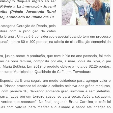
unicípio daquela região ao ser
Prêmio a La Innovación Juvenil
ribe (Prêmio Juventude Rural
be), anunciado no último dia 10.
a categoria Geração de Renda, pela
edora com a produção de cafés
l da Bruna”. Um café é considerado especial quando tem um processo
uação entre 80 e 100 pontos, na tabela de classificação sensorial da
ca, jus ao nome. A produção, que teve início no ano passado, foi toda
o de obra familiar, composta por ela, a mãe Sônia da Silva, o pai
a, Maria Betânia. Em 2019, o produto obteve a nota de 82,25 pontos,
oncurso Municipal de Qualidade de Café, em Fervedouro.
 Especial da Bruna seguiu um modo cuidadoso para agregar valor e
a. “Nosso processo foi desde a colheita seletiva dos grãos maduros,
 com peneira 16, deixando somente grão uniforme e sem defeitos.
sparramados em um terreiro suspenso para secar. Após a secagem,
erdes que restaram”. No final, segundo Bruna Carolina, o café foi
las com válvula para manter a qualidade e sabor até chegar ao