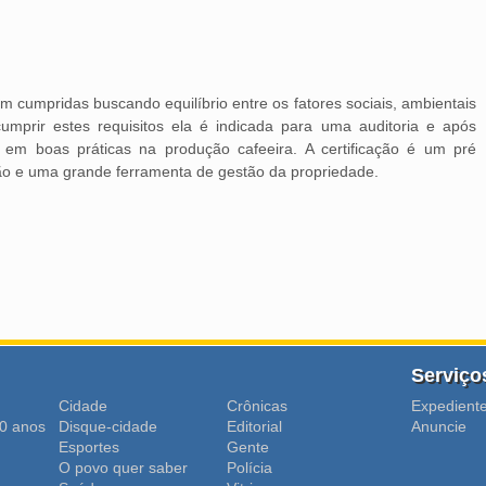
 cumpridas buscando equilíbrio entre os fatores sociais, ambientais
mprir estes requisitos ela é indicada para uma auditoria e após
 em boas práticas na produção cafeeira. A certificação é um pré
ão e uma grande ferramenta de gestão da propriedade.
Serviço
Cidade
Crônicas
Expedient
0 anos
Disque-cidade
Editorial
Anuncie
Esportes
Gente
O povo quer saber
Polícia