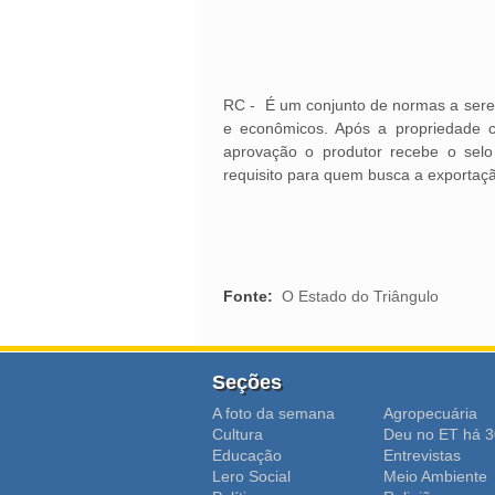
RC - É um conjunto de normas a serem
e econômicos. Após a propriedade cu
aprovação o produtor recebe o selo
requisito para quem busca a exportaç
Fonte:
O Estado do Triângulo
Seções
A foto da semana
Agropecuária
Cultura
Deu no ET há 3
Educação
Entrevistas
Lero Social
Meio Ambiente