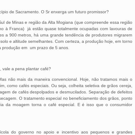
icípio de Sacramento. O Sr enxerga um futuro promissor?
Sul de Minas e região da Alta Mogiana (que compreende essa região
mo à Franca) já estão quase totalmente ocupadas com lavouras de
ores a 900 metros, há uma grande tendência de produtores migrarem
 solo e altitude semelhantes. Com certeza, a produção hoje, em torno
a produção em um prazo de 5 anos.
, vale a pena plantar café?
 Mas não mais da maneira convencional. Hoje, não tratamos mais o
, como cafés especiais. Ou seja, colheita seletiva de grãos cereja,
agem de cafés despolpados e desmucilados. Separação de defeitos
 secagem. O tratamento especial no beneficiamento dos grãos, ponto
ia da moagem torna o café especial. E é isso que o consumidor
ícola do governo no apoio e incentivo aos pequenos e grandes