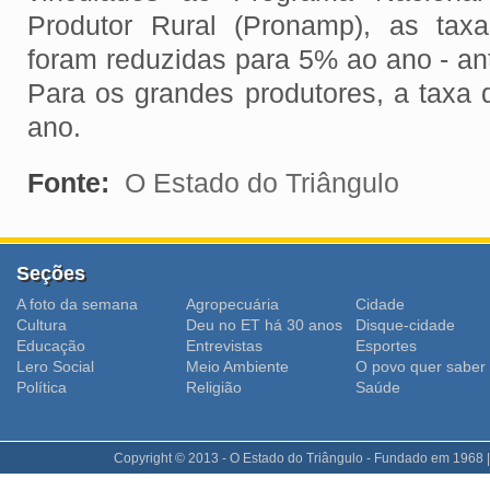
Produtor Rural (Pronamp), as taxa
foram reduzidas para 5% ao ano - ant
Para os grandes produtores, a taxa 
ano.
Fonte:
O Estado do Triângulo
Seções
A foto da semana
Agropecuária
Cidade
Cultura
Deu no ET há 30 anos
Disque-cidade
Educação
Entrevistas
Esportes
Lero Social
Meio Ambiente
O povo quer saber
Polí­tica
Religião
Saúde
Copyright © 2013 - O Estado do Triângulo - Fundado em 1968 