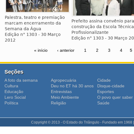
Palestra, teatro e premiação
Prefeito assina convênio par
marcam encerramento da
construção da Escola Técnica
Semana da Água
Profissionalizante
Edição n° 1303 - 30 Março
Edição n° 1303 - 30 Março 2
2012
« início
‹ anterior
1
2
3
4
5
Seções
A foto da semana
Agropecuária
Cidade
Cultura
Deu no ET há 30 anos
Disque-cidade
Educação
Entrevistas
Esportes
Lero Social
Meio Ambiente
O povo quer saber
Polí­tica
Religião
Saúde
Copyright © 2013 - O Estado do Triângulo - Fundado em 1968 