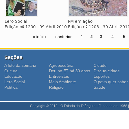
Lero Social
PM em ação
Edição nº 1200 - 09 Abril 2010
Edição nº 1203 - 30 Abril 201
« início
‹ anterior
1
2
3
4
5
Seções
A foto da semana
Agropecuária
Cidade
Cultura
Deu no ET há 30 anos
Disque-cidade
Educação
Entrevistas
Esportes
Lero Social
Meio Ambiente
O povo quer saber
Polí­tica
Religião
Saúde
Copyright © 2013 - O Estado do Triângulo - Fundado em 1968 