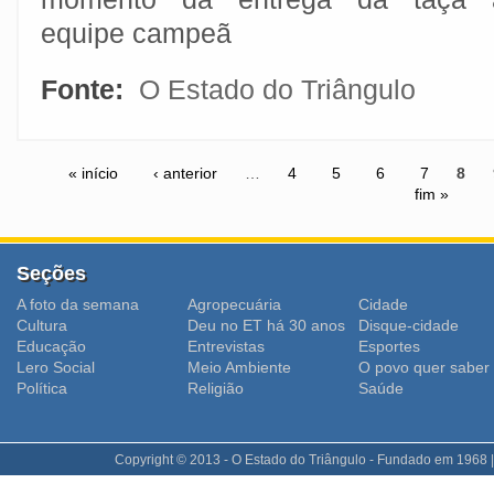
equipe campeã
Fonte:
O Estado do Triângulo
« início
‹ anterior
…
4
5
6
7
8
fim »
Seções
A foto da semana
Agropecuária
Cidade
Cultura
Deu no ET há 30 anos
Disque-cidade
Educação
Entrevistas
Esportes
Lero Social
Meio Ambiente
O povo quer saber
Polí­tica
Religião
Saúde
Copyright © 2013 - O Estado do Triângulo - Fundado em 1968 