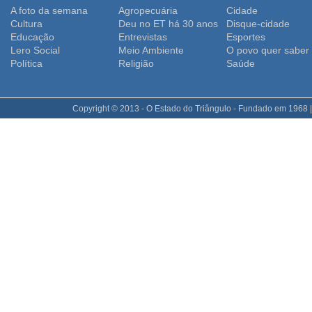
A foto da semana
Agropecuária
Cidade
Cultura
Deu no ET há 30 anos
Disque-cidade
Educação
Entrevistas
Esportes
Lero Social
Meio Ambiente
O povo quer saber
Polí­tica
Religião
Saúde
Copyright © 2013 - O Estado do Triângulo - Fundado em 1968 