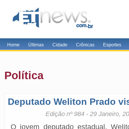
Home
Últimas
Cidade
Crônicas
Esportes
Polí­tica
Deputado Weliton Prado vi
Edição nº 984 - 29 Janeiro, 2
O jovem deputado estadual, Welit