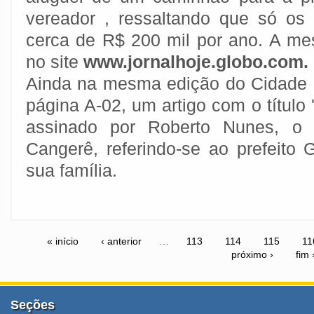
vereador , ressaltando que só os
cerca de R$ 200 mil por ano. A mes
no site
www.jornalhoje.globo.com.
Ainda na mesma edição do Cidade Li
página A-02, um artigo com o título 
assinado por Roberto Nunes, o c
Cangerê, referindo-se ao prefeito
sua família.
« início
‹ anterior
…
113
114
115
11
próximo ›
fim 
Seções