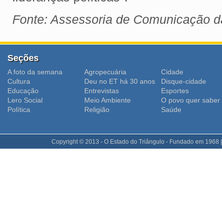
Fonte: Assessoria de Comunicação 
Seções
A foto da semana
Agropecuária
Cidade
Cultura
Deu no ET há 30 anos
Disque-cidade
Educação
Entrevistas
Esportes
Lero Social
Meio Ambiente
O povo quer saber
Polí­tica
Religião
Saúde
Copyright © 2013 - O Estado do Triângulo - Fundado em 1968 