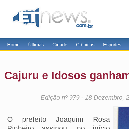
Home
Últimas
Cidade
Crônicas
Esportes
Cajuru e Idosos ganha
Edição nº 979 - 18 Dezembro, 
O prefeito Joaquim Rosa
Pinheiro assinou, no início