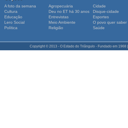
A foto da semana
Agropecuária
Cidade
Cultura
Deu no ET há 30 anos
Disque-cidade
Educação
Entrevistas
Esportes
Lero Social
Meio Ambiente
O povo quer saber
Polí­tica
Religião
Saúde
Copyright © 2013 - O Estado do Triângulo - Fundado em 1968 