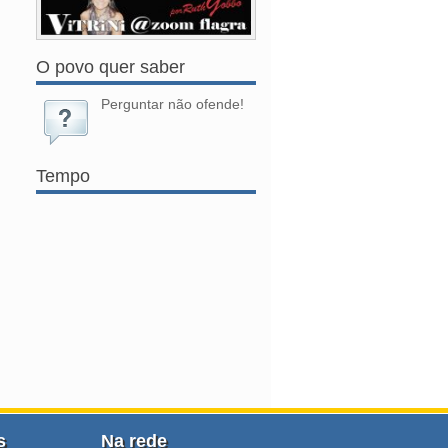
O povo quer saber
Perguntar não ofende!
Tempo
s
Na rede